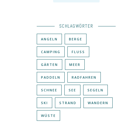
SCHLAGWÖRTER
ANGELN
BERGE
CAMPING
FLUSS
GÄRTEN
MEER
PADDELN
RADFAHREN
SCHNEE
SEE
SEGELN
SKI
STRAND
WANDERN
WÜSTE