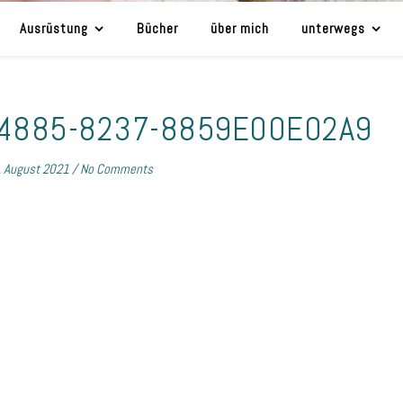
Ausrüstung
Bücher
über mich
unterwegs
-4885-8237-8859E00E02A9
. August 2021
/
No Comments