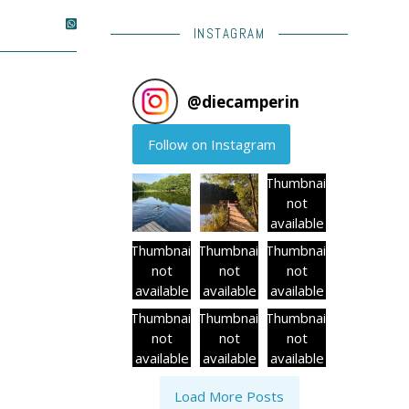
INSTAGRAM
@
diecamperin
Follow on Instagram
Thumbnail
not
available
Thumbnail
Thumbnail
Thumbnail
not
not
not
available
available
available
Thumbnail
Thumbnail
Thumbnail
not
not
not
available
available
available
Load More Posts