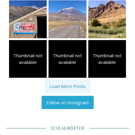
Thumbnail not
Thumbnail not
Thumbnail not
available
available
available
Load More Posts
Follow on Instagram
SCHLAGWÖRTER