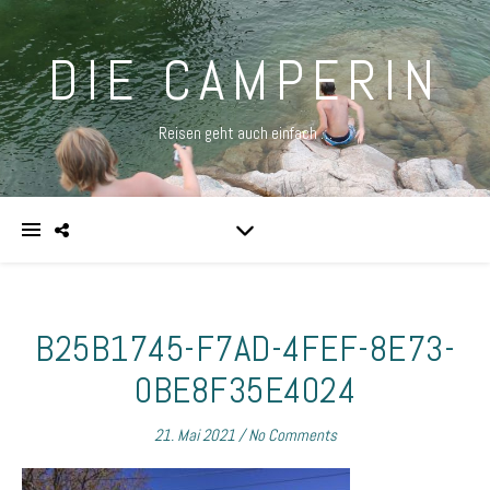
DIE CAMPERIN
Reisen geht auch einfach …
B25B1745-F7AD-4FEF-8E73-
0BE8F35E4024
21. Mai 2021
/
No Comments