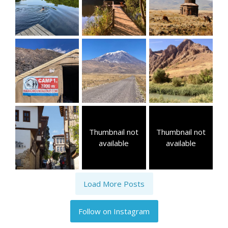
Thumbnail not
Thumbnail not
available
available
Load More Posts
Follow on Instagram