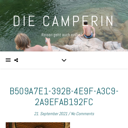
DIE CAMPERIN
Reisen geht auch einfach …
B509A7E1-392B-4E9F-A3C9-
2A9EFAB192FC
21. September 2021
/
No Comments