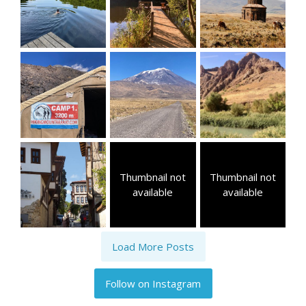
Thumbnail not
Thumbnail not
available
available
Load More Posts
Follow on Instagram