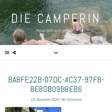
DIE CAMPERIN
Reisen geht auch einfach …
BA8FE22B-07DC-4C37-97F8-
BE8DB09B8EB6
19. Dezember 2020
/
No Comments