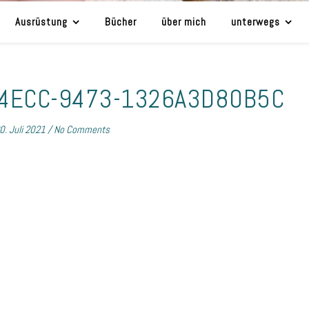
Ausrüstung
Bücher
über mich
unterwegs
-4ECC-9473-1326A3D80B5C
0. Juli 2021
/
No Comments