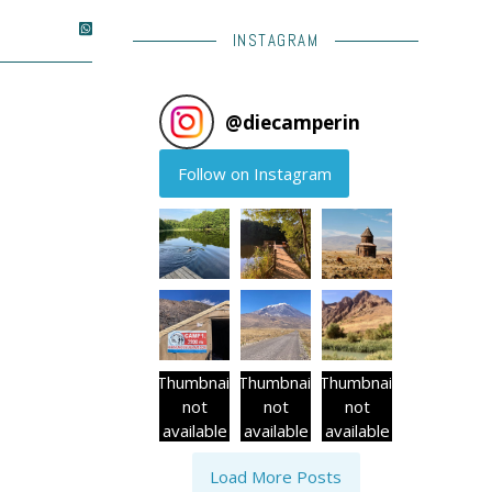
INSTAGRAM
@
diecamperin
Follow on Instagram
Thumbnail
Thumbnail
Thumbnail
not
not
not
available
available
available
Load More Posts