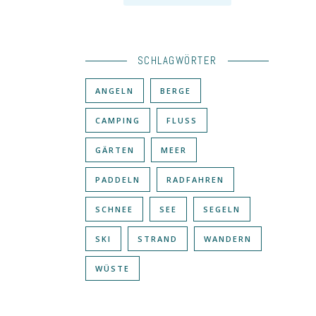
SCHLAGWÖRTER
ANGELN
BERGE
CAMPING
FLUSS
GÄRTEN
MEER
PADDELN
RADFAHREN
SCHNEE
SEE
SEGELN
SKI
STRAND
WANDERN
WÜSTE