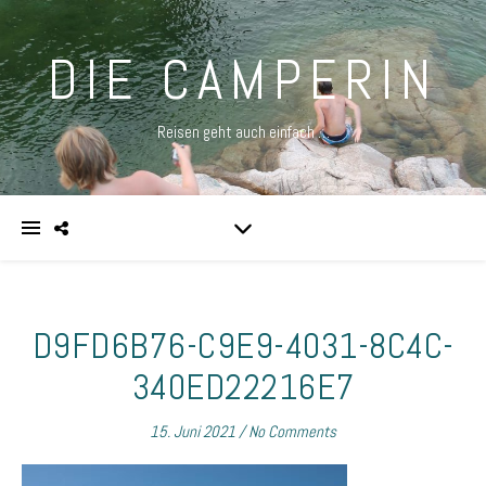
DIE CAMPERIN
Reisen geht auch einfach …
D9FD6B76-C9E9-4031-8C4C-
340ED22216E7
15. Juni 2021
/
No Comments