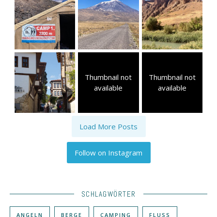
Thumbnail not
Thumbnail not
available
available
Load More Posts
Follow on Instagram
SCHLAGWÖRTER
ANGELN
BERGE
CAMPING
FLUSS