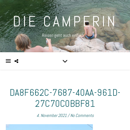
DIE CAMPERIN
Reisen geht auch einfach …
DA8F662C-7687-40AA-961D-
27C70C0BBF81
4. November 2021
/
No Comments