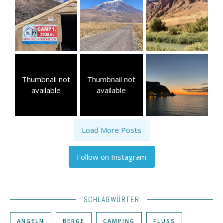
Thumbnail not
Thumbnail not
available
available
Load More Posts
Follow on Instagram
SCHLAGWÖRTER
ANGELN
BERGE
CAMPING
FLUSS