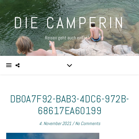
DIE CAMPERIN
Reisen geht auch einfach …
DB0A7F92-BAB3-4DC6-972B-
68617EA60199
4. November 2021
/
No Comments