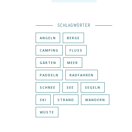
SCHLAGWÖRTER
ANGELN
BERGE
CAMPING
FLUSS
GÄRTEN
MEER
PADDELN
RADFAHREN
SCHNEE
SEE
SEGELN
SKI
STRAND
WANDERN
WÜSTE