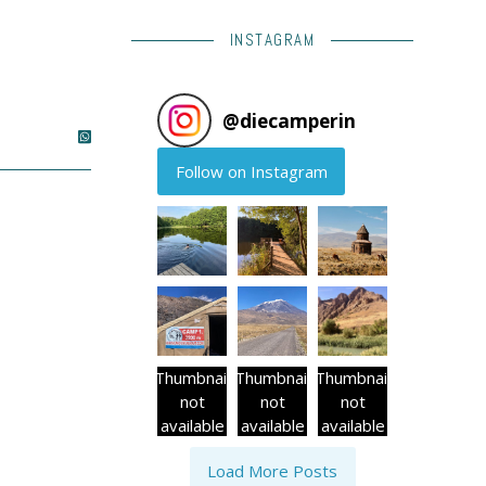
INSTAGRAM
@
diecamperin
Follow on Instagram
Thumbnail
Thumbnail
Thumbnail
not
not
not
available
available
available
Load More Posts