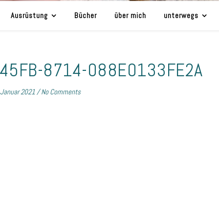
Ausrüstung
Bücher
über mich
unterwegs
-45FB-8714-088E0133FE2A
 Januar 2021
/
No Comments