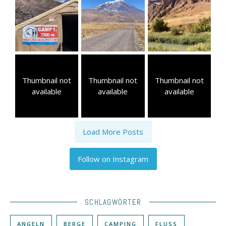
Thumbnail not
Thumbnail not
Thumbnail not
available
available
available
Load More Posts
Follow on Instagram
SCHLAGWÖRTER
ANGELN
BERGE
CAMPING
FLUSS