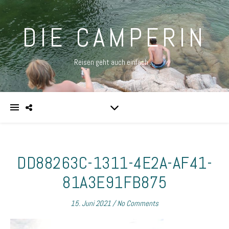
DIE CAMPERIN
Reisen geht auch einfach …
DD88263C-1311-4E2A-AF41-
81A3E91FB875
15. Juni 2021
/
No Comments