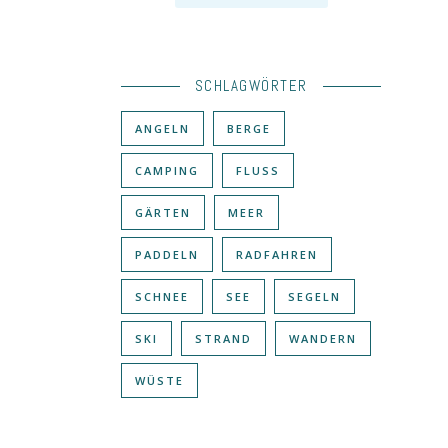
SCHLAGWÖRTER
ANGELN
BERGE
CAMPING
FLUSS
GÄRTEN
MEER
PADDELN
RADFAHREN
SCHNEE
SEE
SEGELN
SKI
STRAND
WANDERN
WÜSTE