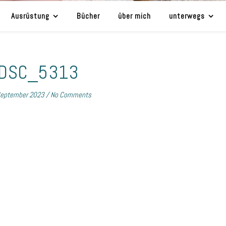
Ausrüstung
Bücher
über mich
unterwegs
DSC_5313
September 2023
/
No Comments