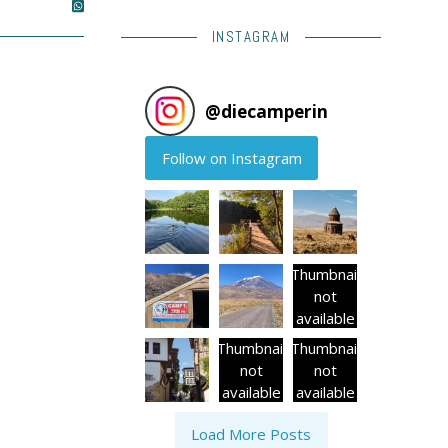
INSTAGRAM
@
diecamperin
Follow on Instagram
Thumbnail
not
available
Thumbnail
Thumbnail
not
not
available
available
Load More Posts