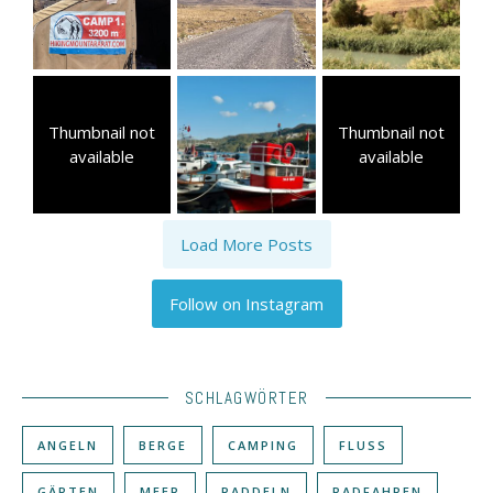
Thumbnail not
Thumbnail not
available
available
Load More Posts
Follow on Instagram
SCHLAGWÖRTER
ANGELN
BERGE
CAMPING
FLUSS
GÄRTEN
MEER
PADDELN
RADFAHREN