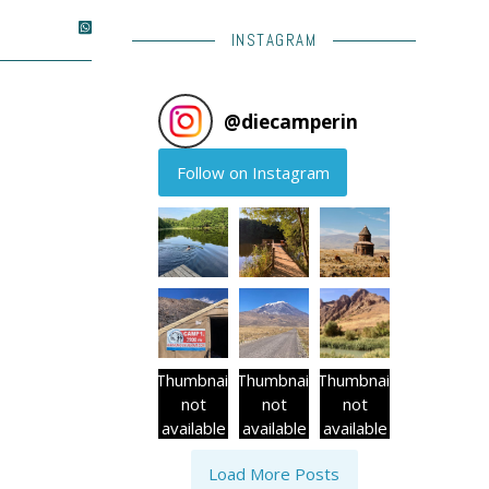
INSTAGRAM
@
diecamperin
Follow on Instagram
Thumbnail
Thumbnail
Thumbnail
not
not
not
available
available
available
Load More Posts