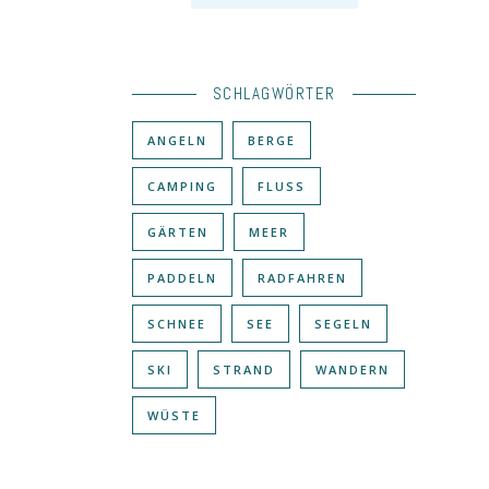
SCHLAGWÖRTER
ANGELN
BERGE
CAMPING
FLUSS
GÄRTEN
MEER
PADDELN
RADFAHREN
SCHNEE
SEE
SEGELN
SKI
STRAND
WANDERN
WÜSTE