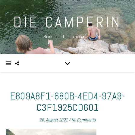
DIE CAMPERIN
Reisen geht auch einfach …
E809A8F1-680B-4ED4-97A9-
C3F1925CD601
26. August 2021
/
No Comments