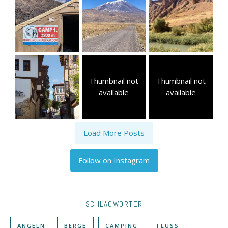
Thumbnail not
Thumbnail not
available
available
Load More Posts
Follow on Instagram
SCHLAGWÖRTER
ANGELN
BERGE
CAMPING
FLUSS