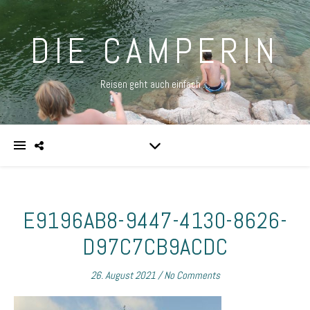
DIE CAMPERIN
Reisen geht auch einfach …
E9196AB8-9447-4130-8626-
D97C7CB9ACDC
26. August 2021
/
No Comments