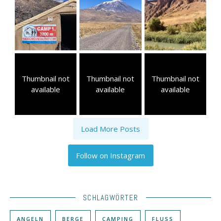
Thumbnail not
Thumbnail not
Thumbnail not
available
available
available
Load More Posts
Follow on Instagram
SCHLAGWÖRTER
ANGELN
BERGE
CAMPING
FLUSS