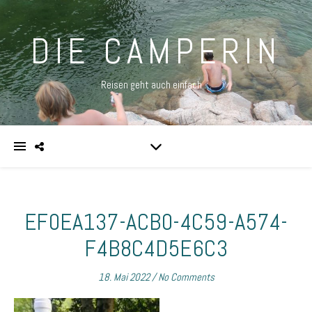
DIE CAMPERIN
Reisen geht auch einfach …
EF0EA137-ACB0-4C59-A574-
F4B8C4D5E6C3
18. Mai 2022
/
No Comments