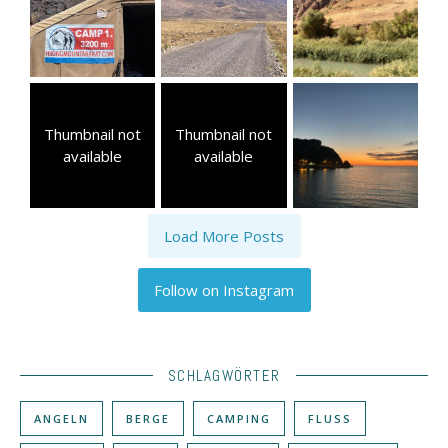
Thumbnail not
Thumbnail not
available
available
Load More Posts
Follow on Instagram
SCHLAGWÖRTER
ANGELN
BERGE
CAMPING
FLUSS