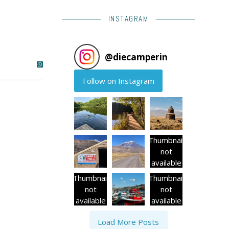
INSTAGRAM
@
diecamperin
Follow on Instagram
Thumbnail
not
available
Thumbnail
Thumbnail
not
not
available
available
Load More Posts