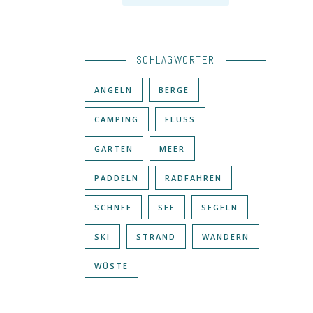
SCHLAGWÖRTER
ANGELN
BERGE
CAMPING
FLUSS
GÄRTEN
MEER
PADDELN
RADFAHREN
SCHNEE
SEE
SEGELN
SKI
STRAND
WANDERN
WÜSTE