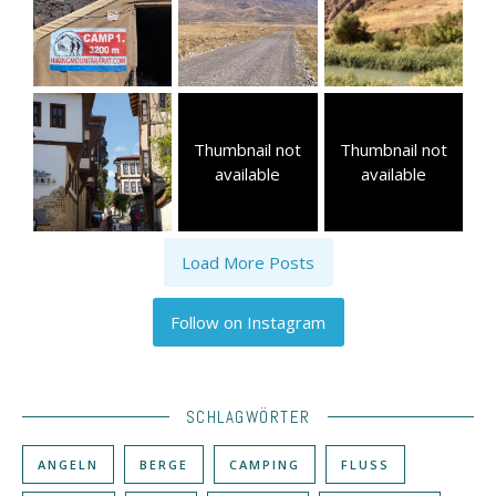
Thumbnail not
Thumbnail not
available
available
Load More Posts
Follow on Instagram
SCHLAGWÖRTER
ANGELN
BERGE
CAMPING
FLUSS