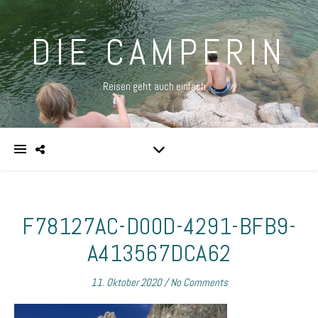
DIE CAMPERIN
Reisen geht auch einfach …
F78127AC-D00D-4291-BFB9-
A413567DCA62
11. Oktober 2020
/
No Comments