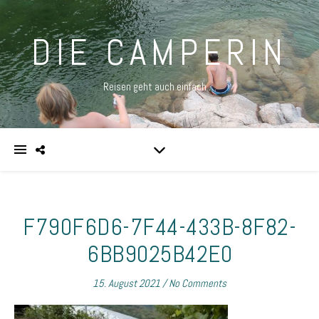
DIE CAMPERIN
Reisen geht auch einfach …
F790F6D6-7F44-433B-8F82-
6BB9025B42E0
15. August 2021
/
No Comments