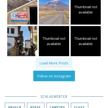
Thumbnail not
available
Thumbnail not
Thumbnail not
available
available
Load More Posts
Follow on Instagram
SCHLAGWÖRTER
ANGELN
BERGE
CAMPING
FLUSS