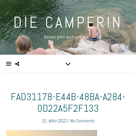
DIE CAMPERIN
Reisen geht auch einfach …
FAD31178-E44B-48BA-A284-
0D22A5F2F133
31. März 2022
/
No Comments