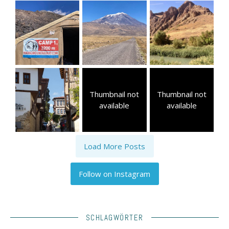
Thumbnail not
Thumbnail not
available
available
Load More Posts
Follow on Instagram
SCHLAGWÖRTER