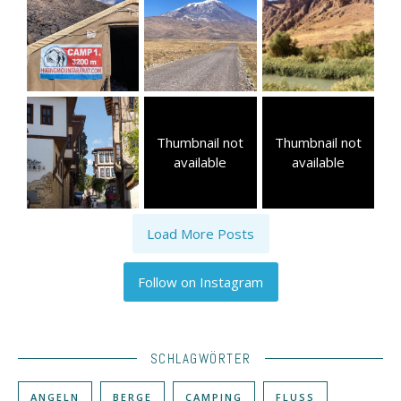
Thumbnail not
Thumbnail not
available
available
Load More Posts
Follow on Instagram
SCHLAGWÖRTER
ANGELN
BERGE
CAMPING
FLUSS