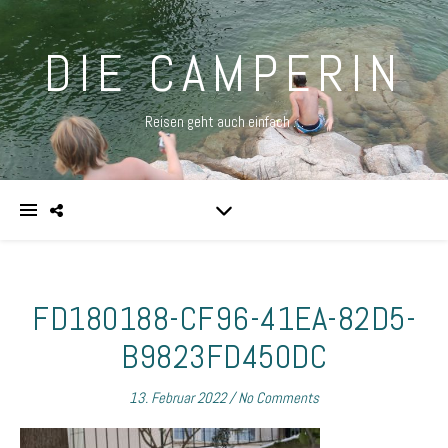
DIE CAMPERIN
Reisen geht auch einfach …
FD180188-CF96-41EA-82D5-
B9823FD450DC
13. Februar 2022
/
No Comments