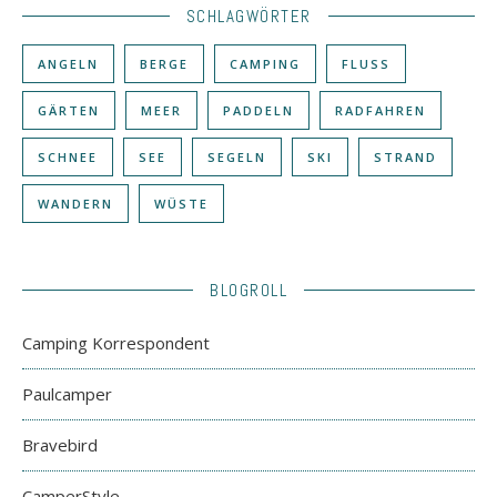
SCHLAGWÖRTER
ANGELN
BERGE
CAMPING
FLUSS
GÄRTEN
MEER
PADDELN
RADFAHREN
SCHNEE
SEE
SEGELN
SKI
STRAND
WANDERN
WÜSTE
BLOGROLL
Camping Korrespondent
Paulcamper
Bravebird
CamperStyle