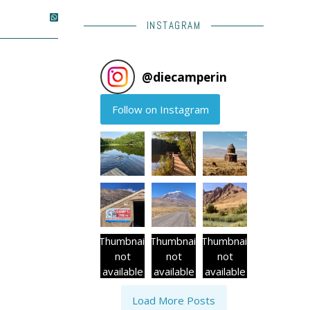
INSTAGRAM
@
diecamperin
Follow on Instagram
Thumbnail
Thumbnail
Thumbnail
not
not
not
available
available
available
Load More Posts