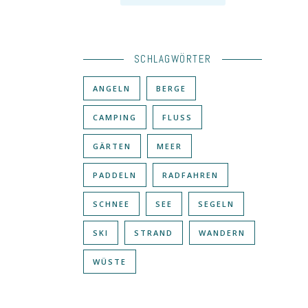
SCHLAGWÖRTER
ANGELN
BERGE
CAMPING
FLUSS
GÄRTEN
MEER
PADDELN
RADFAHREN
SCHNEE
SEE
SEGELN
SKI
STRAND
WANDERN
WÜSTE