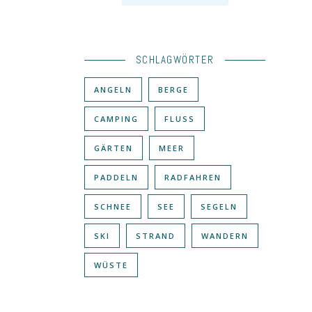
SCHLAGWÖRTER
ANGELN
BERGE
CAMPING
FLUSS
GÄRTEN
MEER
PADDELN
RADFAHREN
SCHNEE
SEE
SEGELN
SKI
STRAND
WANDERN
WÜSTE