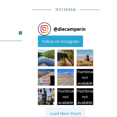
INSTAGRAM
@
diecamperin
Follow on Instagram
Thumbnail
not
available
Thumbnail
Thumbnail
not
not
available
available
Load More Posts