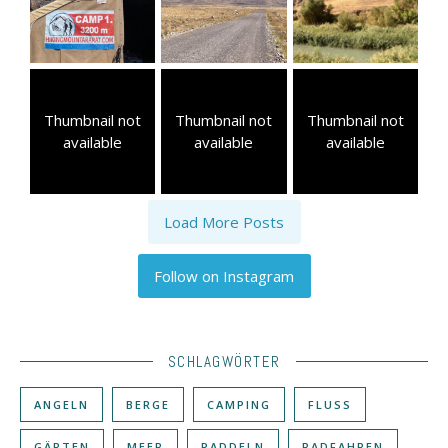
Thumbnail not
Thumbnail not
Thumbnail not
available
available
available
Load More Posts
Follow on Instagram
SCHLAGWÖRTER
ANGELN
BERGE
CAMPING
FLUSS
GÄRTEN
MEER
PADDELN
RADFAHREN