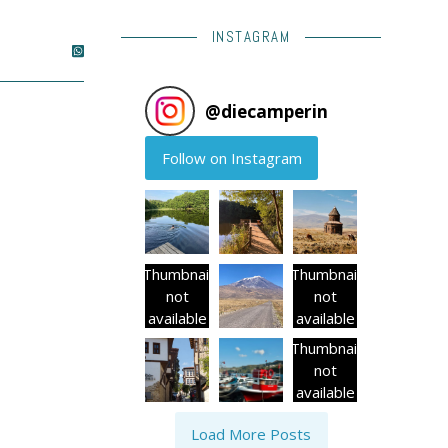
INSTAGRAM
@
diecamperin
Follow on Instagram
Thumbnail
Thumbnail
not
not
available
available
Thumbnail
not
available
Load More Posts