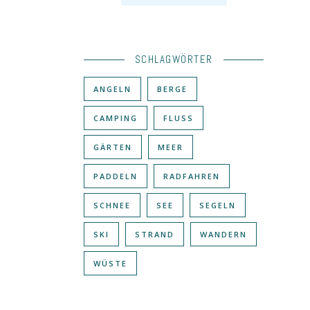
SCHLAGWÖRTER
ANGELN
BERGE
CAMPING
FLUSS
GÄRTEN
MEER
PADDELN
RADFAHREN
SCHNEE
SEE
SEGELN
SKI
STRAND
WANDERN
WÜSTE