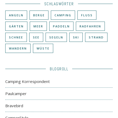
SCHLAGWÖRTER
ANGELN
BERGE
CAMPING
FLUSS
GÄRTEN
MEER
PADDELN
RADFAHREN
SCHNEE
SEE
SEGELN
SKI
STRAND
WANDERN
WÜSTE
BLOGROLL
Camping Korrespondent
Paulcamper
Bravebird
CamperStyle