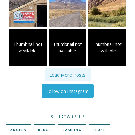
Thumbnail not
Thumbnail not
Thumbnail not
available
available
available
Load More Posts
Follow on Instagram
SCHLAGWÖRTER
ANGELN
BERGE
CAMPING
FLUSS