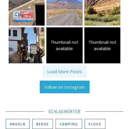
Thumbnail not
Thumbnail not
available
available
Load More Posts
Follow on Instagram
SCHLAGWÖRTER
ANGELN
BERGE
CAMPING
FLUSS