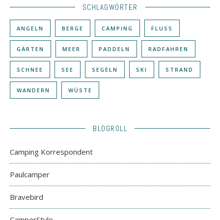
SCHLAGWÖRTER
ANGELN
BERGE
CAMPING
FLUSS
GÄRTEN
MEER
PADDELN
RADFAHREN
SCHNEE
SEE
SEGELN
SKI
STRAND
WANDERN
WÜSTE
BLOGROLL
Camping Korrespondent
Paulcamper
Bravebird
CamperStyle