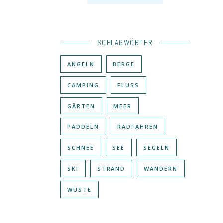
SCHLAGWÖRTER
ANGELN
BERGE
CAMPING
FLUSS
GÄRTEN
MEER
PADDELN
RADFAHREN
SCHNEE
SEE
SEGELN
SKI
STRAND
WANDERN
WÜSTE