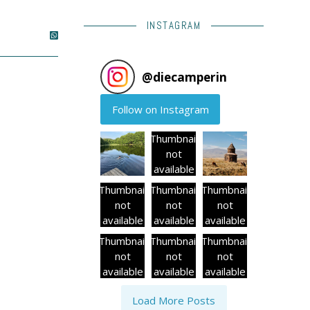
INSTAGRAM
@
diecamperin
Follow on Instagram
Thumbnail
not
available
Thumbnail
Thumbnail
Thumbnail
not
not
not
available
available
available
Thumbnail
Thumbnail
Thumbnail
not
not
not
available
available
available
Load More Posts