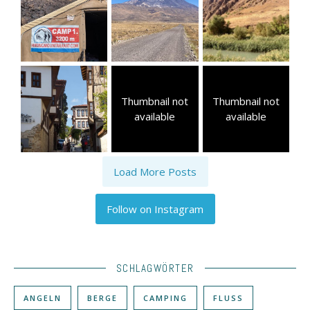
Thumbnail not
Thumbnail not
available
available
Load More Posts
Follow on Instagram
SCHLAGWÖRTER
ANGELN
BERGE
CAMPING
FLUSS