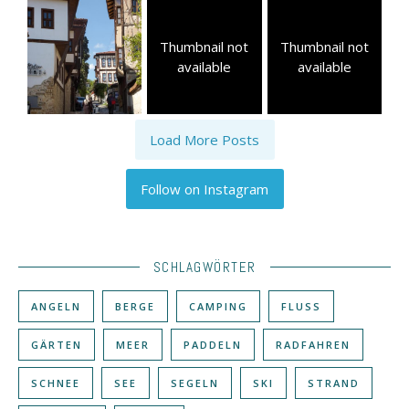
Thumbnail not
Thumbnail not
available
available
Load More Posts
Follow on Instagram
SCHLAGWÖRTER
ANGELN
BERGE
CAMPING
FLUSS
GÄRTEN
MEER
PADDELN
RADFAHREN
SCHNEE
SEE
SEGELN
SKI
STRAND