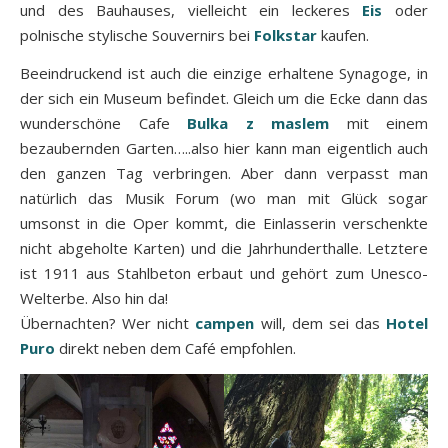
und des Bauhauses, vielleicht ein leckeres
Eis
oder
polnische stylische Souvernirs bei
Folkstar
kaufen.
Beeindruckend ist auch die einzige erhaltene Synagoge, in
der sich ein Museum befindet. Gleich um die Ecke dann das
wunderschöne Cafe
Bulka z maslem
mit einem
bezaubernden Garten…..also hier kann man eigentlich auch
den ganzen Tag verbringen. Aber dann verpasst man
natürlich das Musik Forum (wo man mit Glück sogar
umsonst in die Oper kommt, die Einlasserin verschenkte
nicht abgeholte Karten) und die Jahrhunderthalle. Letztere
ist 1911 aus Stahlbeton erbaut und gehört zum Unesco-
Welterbe. Also hin da!
Übernachten? Wer nicht
campen
will, dem sei das
Hotel
Puro
direkt neben dem Café empfohlen.