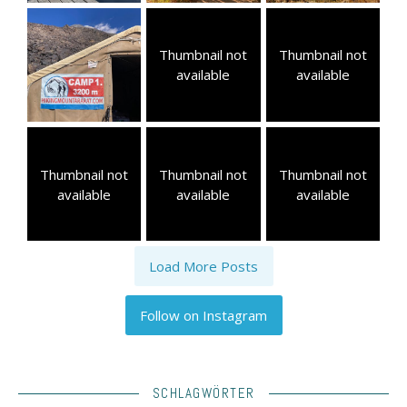
Thumbnail not
Thumbnail not
available
available
Thumbnail not
Thumbnail not
Thumbnail not
available
available
available
Load More Posts
Follow on Instagram
SCHLAGWÖRTER