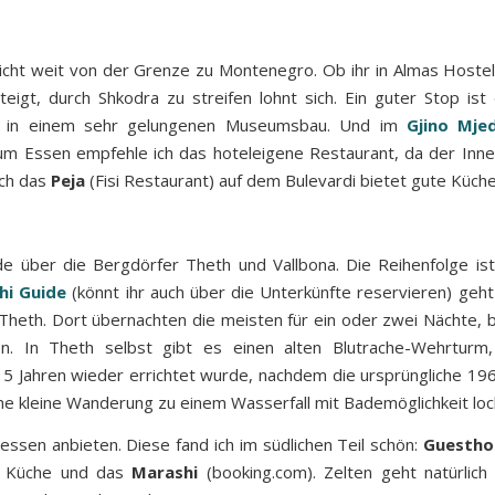
 nicht weit von der Grenze zu Montenegro. Ob ihr in Almas Hoste
eigt, durch Shkodra zu streifen lohnt sich. Ein guter Stop is
ie in einem sehr gelungenen Museumsbau. Und im
Gjino Mje
Zum Essen empfehle ich das hoteleigene Restaurant, da der Innen
uch das
Peja
(Fisi Restaurant) auf dem Bulevardi bietet gute Küche
e über die Bergdörfer Theth und Vallbona. Die Reihenfolge ist
hi Guide
(könnt ihr auch über die Unterkünfte reservieren) geh
Theth. Dort übernachten die meisten für ein oder zwei Nächte, b
. In Theth selbst gibt es einen alten Blutrache-Wehrturm, 
 15 Jahren wieder errichtet wurde, nachdem die ursprüngliche 19
ne kleine Wanderung zu einem Wasserfall mit Bademöglichkeit loc
essen anbieten. Diese fand ich im südlichen Teil schön:
Guestho
r Küche und das
Marashi
(booking.com). Zelten geht natürlich 