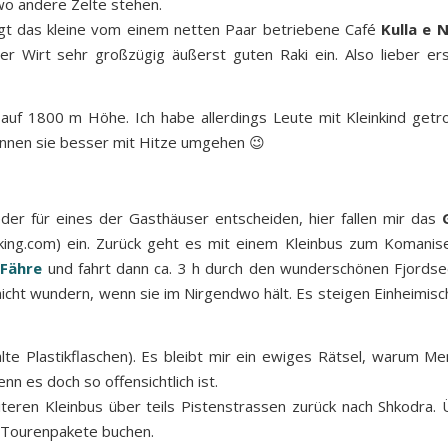
wo andere Zelte stehen.
gt das kleine vom einem netten Paar betriebene Café
Kulla e 
er Wirt sehr großzügig äußerst guten Raki ein. Also lieber e
uf 1800 m Höhe. Ich habe allerdings Leute mit Kleinkind getro
nnen sie besser mit Hitze umgehen 😉
er für eines der Gasthäuser entscheiden, hier fallen mir das
ing.com) ein. Zurück geht es mit einem Kleinbus zum Komanise
e
Fähre
und fahrt dann ca. 3 h durch den wunderschönen Fjordsee
icht wundern, wenn sie im Nirgendwo hält. Es steigen Einheimisch
lte Plastikflaschen). Es bleibt mir ein ewiges Rätsel, warum Me
nn es doch so offensichtlich ist.
teren Kleinbus über teils Pistenstrassen zurück nach Shkodra.
h Tourenpakete buchen.