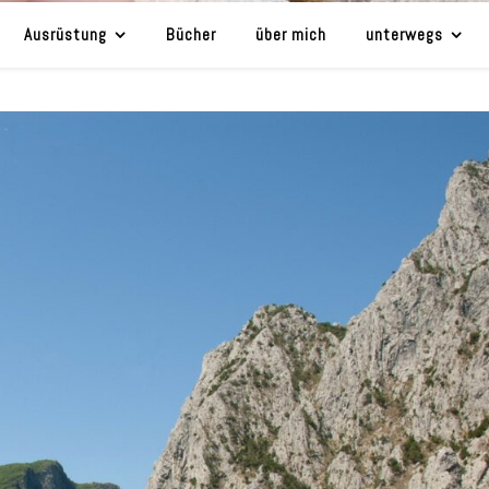
Ausrüstung
Bücher
über mich
unterwegs