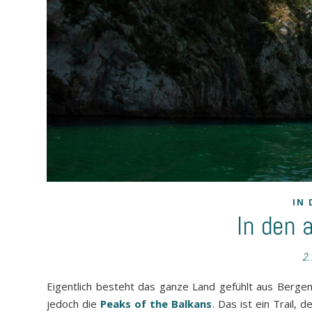
IN 
In den 
2.
Eigentlich besteht das ganze Land gefühlt aus Berge
jedoch die
Peaks of the Balkans
. Das ist ein Trail