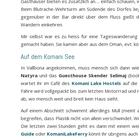
Gasthäuser bieten es zusätzlich an…. einfach schauen, 
Beim Blutrache-Wehrturm am Südende des Dorfes lie
gegenüber in der Bar direkt über dem Fluss gießt d
Wandern einkehren.
Mir selbst war es zu heiss für eine Tageswanderung a
gemacht haben. Sie kamen aber aus dem Oman, evt. kö
Auf dem Komani See
In Vallbona angekommen, muss mensch sich dann wied
Natyra
und das
Guesthouse Skender Selimaj
(book
wartet ihr im Café des
Komani Lake Hostels
auf di
Fähre wird vollgepackt bis zum letzten Motorrrad und n
ab, wo mensch weit und breit kein Haus sieht.
Auf einem Abschnitt schwimmt allerdings Müll (meint a
begreifen, dass Plastik nicht von allein verschwindet. We
Die letzten zwei Stunden geht es dann mit einem wei
Guide
oder
KomaniLakeFerry
könnt ihr übrigens auc