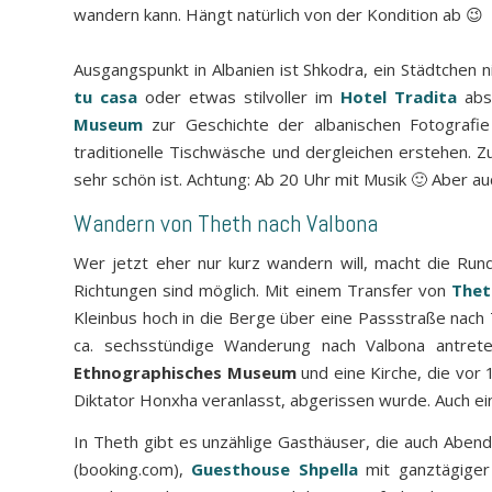
wandern kann. Hängt natürlich von der Kondition ab 😉
Ausgangspunkt in Albanien ist Shkodra, ein Städtchen
tu casa
oder etwas stilvoller im
Hotel Tradita
abst
Museum
zur Geschichte der albanischen Fotograf
traditionelle Tischwäsche und dergleichen erstehen. 
sehr schön ist. Achtung: Ab 20 Uhr mit Musik 🙂 Aber a
Wandern von Theth nach Valbona
Wer jetzt eher nur kurz wandern will, macht die Rund
Richtungen sind möglich. Mit einem Transfer von
Thet
Kleinbus hoch in die Berge über eine Passstraße nach 
ca. sechsstündige Wanderung nach Valbona antreten
Ethnographisches Museum
und eine Kirche, die vor
Diktator Honxha veranlasst, abgerissen wurde. Auch ei
In Theth gibt es unzählige Gasthäuser, die auch Abend
(booking.com),
Guesthouse Shpella
mit ganztägige