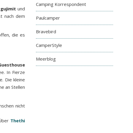
Camping Korrespondent
Ngujimit
und
rst nach dem
Paulcamper
Bravebird
ffen, die es
CamperStyle
Meerblog
Guesthouse
e. In Fierze
. Die kleine
e an Stellen
nschen nicht
 Über
Thethi