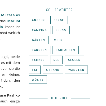
SCHLAGWÖRTER
l
Mi casa es
ANGELN
BERGE
t das
Marubi
da
könnt ihr
CAMPING
FLUSS
hof wirklich
.
GÄRTEN
MEER
PADDELN
RADFAHREN
 egal, beide
SCHNEE
SEE
SEGELN
t es mit dem
evor sie die
SKI
STRAND
WANDERN
ein kleines
WÜSTE
67 durch den
kt.
use Pashko
BLOGROLL
auch, einige