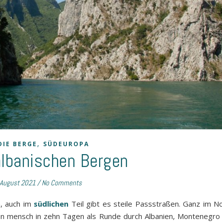
,
DIE BERGE
SÜDEUROPA
albanischen Bergen
 August 2021
/
No Comments
n, auch im
südlichen
Teil gibt es steile Passstraßen. Ganz im N
, den mensch in zehn Tagen als Runde durch Albanien, Montenegr