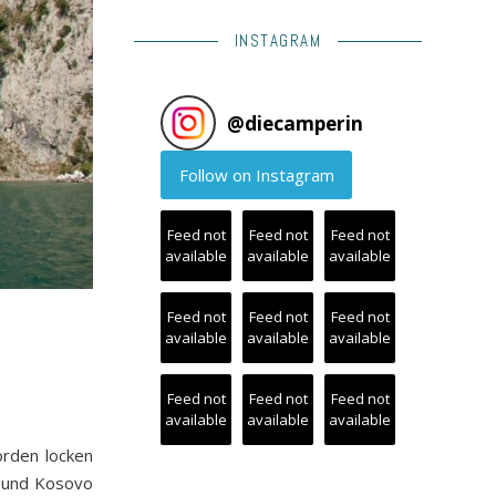
INSTAGRAM
@
diecamperin
Follow on Instagram
Feed not
Feed not
Feed not
available
available
available
Feed not
Feed not
Feed not
available
available
available
Feed not
Feed not
Feed not
available
available
available
orden locken
o und Kosovo