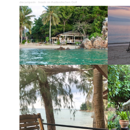
diecamperin
·
Inseln im thailändischen Golf