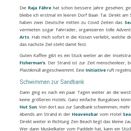
Die
Raja Fähre
hat schon bessere Jahre gesehen; ge
bleibe ich erstmal im leeren Dorf Baan Tai. Direkt am 
haben zwei Deutsche mitten zu Covid Zeiten das
Se
vermieten sogar Fahrräder, organisieren tolle Adven
Arts
. Hab mich sofort in die Kissen verliebt, welche d
das nächste Ziel steht damit fest.
Guten Kaffee gibt es ein Stück weiter an der Inselstr
Fisherman
‘s
. Der Strand ist zur Zeit menschenleer, 
Plastikmüll angeschwemmt. Eine
Initiative
ruft regelmä
Schwimmen zur Sandbank
Dann ging es nach ein paar Tagen weiter an die westl
keine größeren Hotels. Ganz einfache Bungalows könn
Hut Sun
. Von dort aus zur Sandbank schwimmen, mehr Ki
Abends am Strand in der
Heavensbar
vom Hotel
Sea
Direkt weiter in Richtung Zen Beach liegt das kleine z
Wer dann Muskelkater vom Paddeln hat, kann ein Stüc