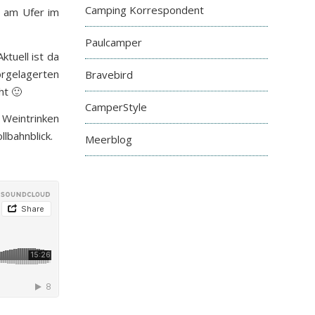
Camping Korrespondent
ig am Ufer im
Paulcamper
tuell ist da
orgelagerten
Bravebird
ht 🙂
CamperStyle
 Weintrinken
llbahnblick.
Meerblog