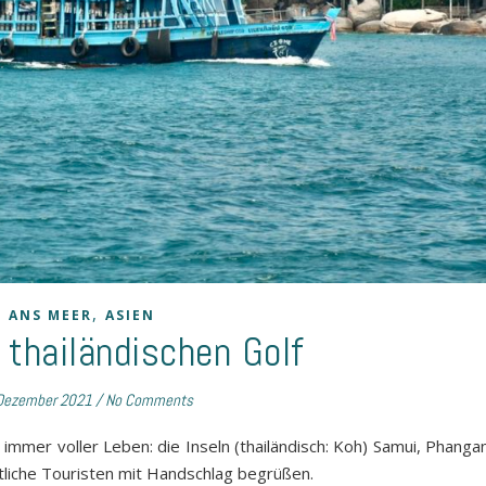
,
ANS MEER
ASIEN
 thailändischen Golf
Dezember 2021
/
No Comments
h immer voller Leben: die Inseln (thailändisch: Koh) Samui, Phang
estliche Touristen mit Handschlag begrüßen.