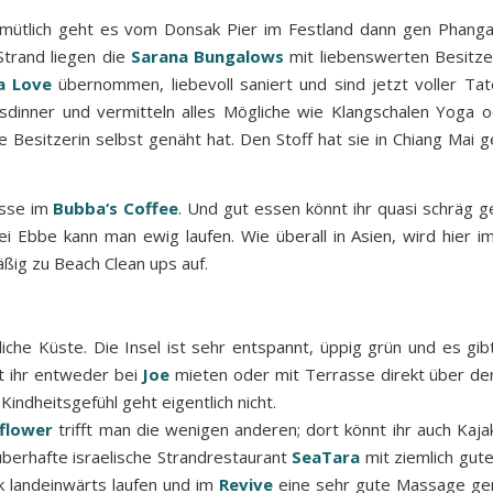
mütlich geht es vom Donsak Pier im Festland dann gen Phanga
Strand liegen die
Sarana Bungalows
mit liebenswerten Besitz
a
Love
übernommen, liebevoll saniert und sind jetzt voller Tat
tsdinner und vermitteln alles Mögliche wie Klangschalen Yoga 
ie Besitzerin selbst genäht hat. Den Stoff hat sie in Chiang Mai 
asse im
Bubba‘s Coffee
. Und gut essen könnt ihr quasi schräg 
bei Ebbe kann man ewig laufen. Wie überall in Asien, wird hier 
ßig zu Beach Clean ups auf.
iche Küste. Die Insel ist sehr entspannt, üppig grün und es gib
t ihr entweder bei
Joe
mieten oder mit Terrasse direkt über d
ndheitsgefühl geht eigentlich nicht.
flower
trifft man die wenigen anderen; dort könnt ihr auch Kajak
auberhafte israelische Strandrestaurant
SeaTara
mit ziemlich gute
k landeinwärts laufen und im
Revive
eine sehr gute Massage gen