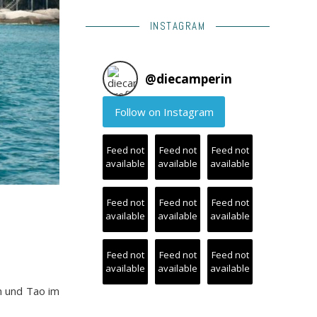
INSTAGRAM
@
diecamperin
Follow on Instagram
Feed not
Feed not
Feed not
available
available
available
Feed not
Feed not
Feed not
available
available
available
Feed not
Feed not
Feed not
available
available
available
an und Tao im