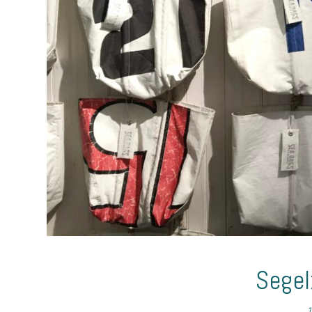
Segel
1