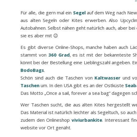
Für alle, die gern mal ein
Segel
auf dem Weg nach New Yo
aus alten Segeln oder Kites erwerben. Also Upcycl
Autobahnen. Selbst nähen geht natürlich auch, aber be
sie es aber mit 😉
Es gibt diverse Online-Shops, manche haben auch Läd
stammt von
360 Grad
, es ist mit der bekannteste 
könnt bei der Bestellung eine Lieblingszahl angeben. 
BodoBags
.
Schön sind auch die Taschen von
Kaltwasser
und v
Taschen
um. In den USA gibt es an der Ostküste
Seab
Das Motto „Once a sail, forever a sea bag“ dagegen sc
Wer Taschen sucht, die aus alten Kites hergestellt we
Das Material ist natürlich leichter als Segeltuch, so auc
zudem den Onlineshop
viviurbankite
. Interessant fi
website vor Ort genäht.