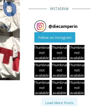
INSTAGRAM
@
diecamperin
Follow on Instagram
Thumbnail
Thumbnail
Thumbnail
not
not
not
available
available
available
Thumbnail
Thumbnail
Thumbnail
not
not
not
available
available
available
Thumbnail
Thumbnail
Thumbnail
not
not
not
available
available
available
Load More Posts