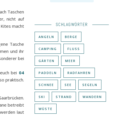
fach Taschen
, nicht auf
SCHLAGWÖRTER
 Kites macht
ANGELN
BERGE
igene Tasche
CAMPING
FLUSS
rmen und ihr
sonderer bei
GÄRTEN
MEER
 euch bei
04
PADDELN
RADFAHREN
so praktisch.
SCHNEE
SEE
SEGELN
SKI
STRAND
WANDERN
Saarbrücken.
iane betreibt
WÜSTE
 werden laut