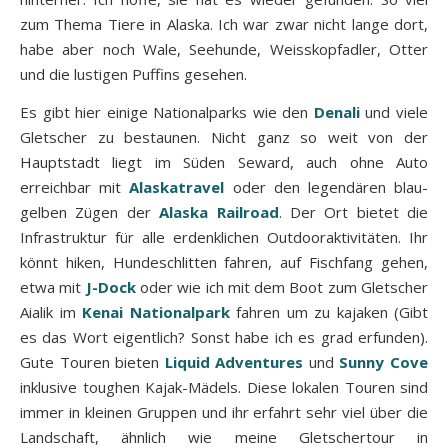
zum Thema Tiere in Alaska. Ich war zwar nicht lange dort,
habe aber noch Wale, Seehunde, Weisskopfadler, Otter
und die lustigen Puffins gesehen.
Es gibt hier einige Nationalparks wie den
Denali
und viele
Gletscher zu bestaunen. Nicht ganz so weit von der
Hauptstadt liegt im Süden Seward, auch ohne Auto
erreichbar mit
Alaskatravel
oder den legendären blau-
gelben Zügen der
Alaska Railroad
. Der Ort bietet die
Infrastruktur für alle erdenklichen Outdooraktivitäten. Ihr
könnt hiken, Hundeschlitten fahren, auf Fischfang gehen,
etwa mit
J-Dock
oder wie ich mit dem Boot zum Gletscher
Aialik im
Kenai Nationalpark
fahren um zu kajaken (Gibt
es das Wort eigentlich? Sonst habe ich es grad erfunden).
Gute Touren bieten
Liquid Adventures
und
Sunny Cove
inklusive toughen Kajak-Mädels. Diese lokalen Touren sind
immer in kleinen Gruppen und ihr erfahrt sehr viel über die
Landschaft, ähnlich wie meine Gletschertour in