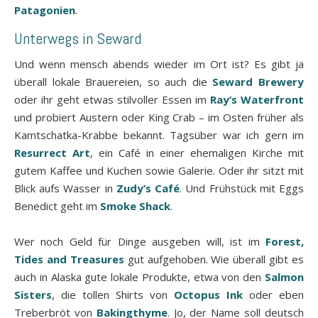
Patagonien
.
Unterwegs in Seward
Und wenn mensch abends wieder im Ort ist? Es gibt ja
überall lokale Brauereien, so auch die
Seward Brewery
oder ihr geht etwas stilvoller Essen im
Ray‘s Waterfront
und probiert Austern oder King Crab – im Osten früher als
Kamtschatka-Krabbe bekannt. Tagsüber war ich gern im
Resurrect Art
, ein Café in einer ehemaligen Kirche mit
gutem Kaffee und Kuchen sowie Galerie. Oder ihr sitzt mit
Blick aufs Wasser in
Zudy’s Café
. Und Frühstück mit Eggs
Benedict geht im
Smoke Shack
.
Wer noch Geld für Dinge ausgeben will, ist im
Forest,
Tides and Treasures
gut aufgehoben. Wie überall gibt es
auch in Alaska gute lokale Produkte, etwa von den
Salmon
Sisters
, die tollen Shirts von
Octopus Ink
oder eben
Treberbröt von
Bakingthyme
. Jo, der Name soll deutsch