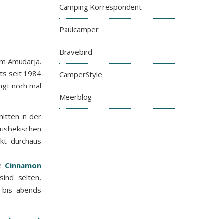
Camping Korrespondent
Paulcamper
Bravebird
em Amudarja.
ts seit 1984
CamperStyle
ngt noch mal
Meerblog
itten in der
d usbekischen
t durchaus
fé
Cinnamon
ind selten,
s bis abends