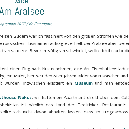
ASIEN
Am Aralsee
September 2023
/
No Comments
e reisen. Zudem war ich fasziniert von den großen Strömen wie d
e russischen Flussnamen aufsagte, erhielt der Aralsee aber berei
versandete. Bevor er völlig verschwindet, wollte ich ihn unbedi
hkent einen Flug nach Nukus nehmen, eine Art Eisenhüttenstadt m
tzky, ein Maler, hier seit den 60er Jahren Bilder von russischen un
llt wurden. Inzwischen existiert ein
Museum
und man entdeck
sthouse Nukus
, wir hatten ein Apartment direkt über dem Ca
ekistan ist nämlich das Land der Teetrinker. Restaurants s
sollte sich nicht davon abhalten lassen, dass im Erdgeschos