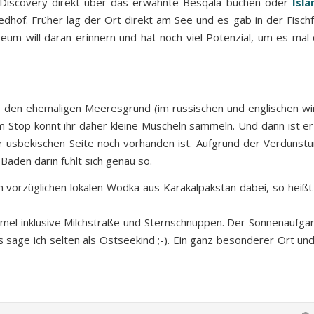
a Discovery direkt über das erwähnte Besqala buchen oder
Isl
dhof. Früher lag der Ort direkt am See und es gab in der Fischf
eum will daran erinnern und hat noch viel Potenzial, um es mal 
er den ehemaligen Meeresgrund (im russischen und englischen w
im Stop könnt ihr daher kleine Muscheln sammeln. Und dann ist e
er usbekischen Seite noch vorhanden ist. Aufgrund der Verdunstu
 Baden darin fühlt sich genau so.
 vorzüglichen lokalen Wodka aus Karakalpakstan dabei, so heißt 
mmel inklusive Milchstraße und Sternschnuppen. Der Sonnenaufg
age ich selten als Ostseekind ;-). Ein ganz besonderer Ort und 