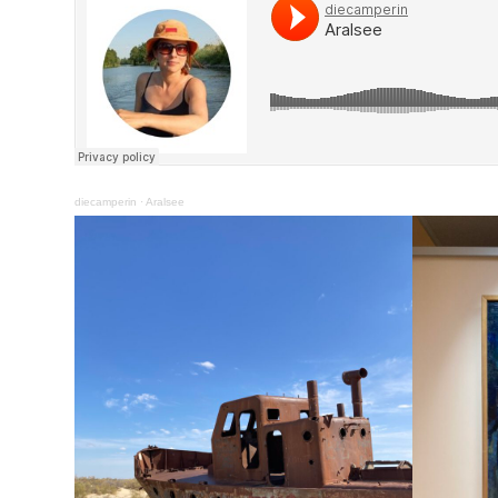
diecamperin
·
Aralsee