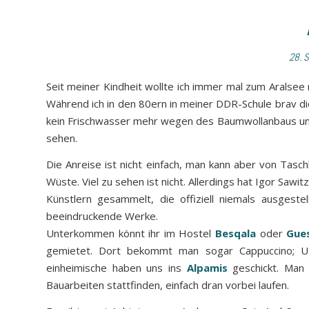
28. 
Seit meiner Kindheit wollte ich immer mal zum Aralse
Während ich in den 80ern in meiner DDR-Schule brav di
kein Frischwasser mehr wegen des Baumwollanbaus und 
sehen.
Die Anreise ist nicht einfach, man kann aber von Tasc
Wüste. Viel zu sehen ist nicht. Allerdings hat Igor Sawi
Künstlern gesammelt, die offiziell niemals ausgeste
beeindruckende Werke.
Unterkommen könnt ihr im Hostel
Besqala
oder
Gue
gemietet. Dort bekommt man sogar Cappuccino; Usb
einheimische haben uns ins
Alpamis
geschickt. Man 
Bauarbeiten stattfinden, einfach dran vorbei laufen.