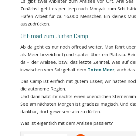
Es gibt zwei Anbieter zum Aralsee vor Ort, Aral Se
Zunächst geht es per Jeep nach Monyak zum Schiffsfrie
Hafen Arbeit für ca. 16.000 Menschen. Ein kleines Mus
auszudrücken.
Off-road zum Jurten Camp
Ab da geht es nur noch offroad weiter. Man fährt üb
als Meer bezeichnet) und später über ein Plateau. Be
da – der Aralsee, bzw. das letzte Zehntel, was auf d
inzwischen vom Salzgehalt dem
Toten Meer
, auch das
Das Camp ist einfach mit gutem Essen; wir hatten noch
die autonome Region.
Und dann habt ihr nachts einen unendlichen Sternenhi
See am nächsten Morgen ist gradezu magisch. Und das s
dankbar, dort gewesen sein zu dürfen.
Was ist eigentlich mit dem Aralsee passiert?