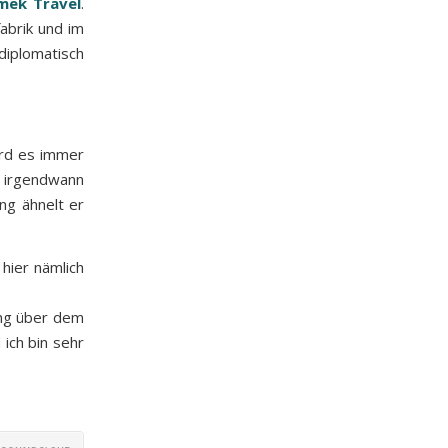
amek Travel
.
abrik und im
diplomatisch
ird es immer
r irgendwann
ng ähnelt er
hier nämlich
ang über dem
ich bin sehr