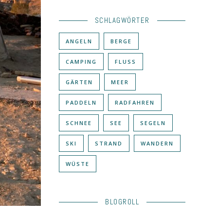
SCHLAGWÖRTER
ANGELN
BERGE
CAMPING
FLUSS
GÄRTEN
MEER
PADDELN
RADFAHREN
SCHNEE
SEE
SEGELN
SKI
STRAND
WANDERN
WÜSTE
BLOGROLL