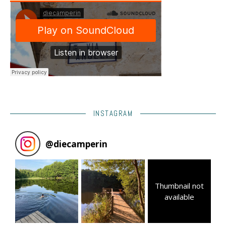
INSTAGRAM
@
diecamperin
Thumbnail not
available