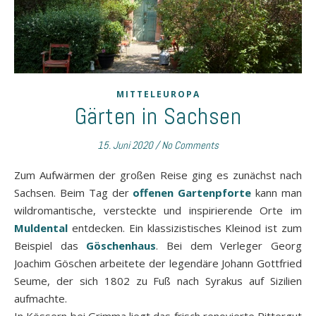
MITTELEUROPA
Gärten in Sachsen
15. Juni 2020
/
No Comments
Zum Aufwärmen der großen Reise ging es zunächst nach
Sachsen. Beim Tag der
offenen Gartenpforte
kann man
wildromantische, versteckte und inspirierende Orte im
Muldental
entdecken. Ein klassizistisches Kleinod ist zum
Beispiel das
Göschenhaus
. Bei dem Verleger Georg
Joachim Göschen arbeitete der legendäre Johann Gottfried
Seume, der sich 1802 zu Fuß nach Syrakus auf Sizilien
aufmachte.
In Kössern bei Grimma liegt das frisch renovierte Rittergut