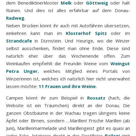
dem Benediktinerkloster
Melk
oder
Göttweig
oder halt
Ruinen. Und dies ist alles erfahrbar auf dem Donau-
Radweg
.
Neben Brücken könnt ihr auch mit Autofähren übersetzen,
einkehren kann man im
Klosterhof Spitz
oder im
Strandcafe
in Dürnstein. Und Heurige, wo die Winzer
selbst ausschenken, findet man ohne Ende. Diese sind
natürlich eher über das Wochenende offen. Zum
Weinkaufen empfiehlt die Freundin Weine vom
Weingut
Petra Unger
, welches Mitglied eines Portals von
Winzerinnen ist, welches ich natürlich hier nicht unerwähnt
lassen möchte:
11 Frauen und ihre Weine.
Campen könnt ihr zum Beispiel in
Rossatz
(hach, die
Website ist ein Träumchen) direkt an der Donau. Die
ganzen Obstbäume in der Wachau tragen übrigens keine
Äpfel oder Birnen, sondern …Marillen! Frische Marillen (ab
Juni), Marillenmarmelade und Marillengeist gibt es quasi an
jeder Ecke, letzterer direkt in der Destillerie
Bailoni
(mit