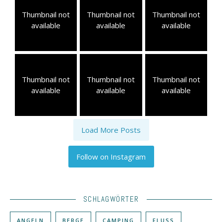
Thumbnail not
Thumbnail not
Thumbnail not
available
available
available
Thumbnail not
Thumbnail not
Thumbnail not
available
available
available
Load More Posts
Follow on Instagram
SCHLAGWÖRTER
ANGELN
BERGE
CAMPING
FLUSS